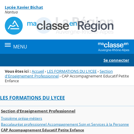
Panneau de gestion des cookies
Lycée Xavier Bichat
Menu de la rubrique
Contenu
Nantua
MENU
Se connecter
Vous êtes ici :
Accueil
›
LES FORMATIONS DU LYCEE
›
Section
d'Enseignement Professionnel
›
CAP Accompagnement Educatif Petite
Enfance
LES FORMATIONS DU LYCEE
Section d'Enseignement Professionnel
Troisième prépa-métiers
Baccalauréat professionnel Accompagnement Soin et Services à la Personne
CAP Accompagnement Educatif Petite Enfance