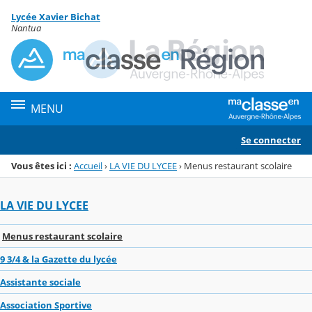
Panneau de gestion des cookies
Lycée Xavier Bichat
Menu de la rubrique
Contenu
Nantua
MENU
Se connecter
Vous êtes ici :
Accueil
›
LA VIE DU LYCEE
›
Menus restaurant scolaire
LA VIE DU LYCEE
Menus restaurant scolaire
9 3/4 & la Gazette du lycée
Assistante sociale
Association Sportive