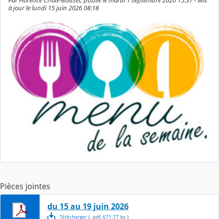
Par Florence Chaix-Boisset, publié le mardi 1 septembre 2020 15:37 - Mis
à jour le lundi 15 juin 2026 08:18
Pièces jointes
du 15 au 19 juin 2026
Télécharger
( .
pdf
,
671.77
ko
)