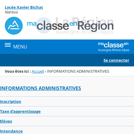
Panneau de gestion des cookies
Lycée Xavier Bichat
Menu de la rubrique
Contenu
Nantua
MENU
Se connecter
Vous êtes ici :
Accueil
›
INFORMATIONS ADMINISTRATIVES
INFORMATIONS ADMINISTRATIVES
Inscription
Taxe d'apprentissage
Elèves
Intendance