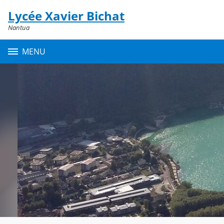
Panneau de gestion des cookies
Lycée Xavier Bichat
Contenu
Nantua
MENU