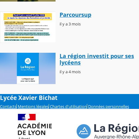
Parcoursup
il y a 3 mois
La région investit pour ses
lycéens
il y a 4 mois
Lycée Xavier Bichat
Contacts
Mentions légales
Chartes d'utilisation
Données personnelles