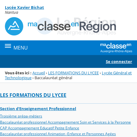
Panneau de gestion des cookies
Lycée Xavier Bichat
Menu de la rubrique
Contenu
Nantua
MENU
Se connecter
Vous êtes ici :
Accueil
›
LES FORMATIONS DU LYCEE
›
Lycée Général et
Technologique
›
Baccalauréat général
LES FORMATIONS DU LYCEE
Section d'Enseignement Professionnel
Troisième prépa-métiers
Baccalauréat professionnel Accompagnement Soin et Services à la Personne
CAP Accompagnement Educatif Petite Enfance
Baccalauréat professionnel Animation -Enfance et Personnes Agées