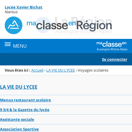
Panneau de gestion des cookies
Lycée Xavier Bichat
Menu de la rubrique
Contenu
Nantua
MENU
Se connecter
Vous êtes ici :
Accueil
›
LA VIE DU LYCEE
›
Voyages scolaires
LA VIE DU LYCEE
Menus restaurant scolaire
9 3/4 & la Gazette du lycée
Assistante sociale
Association Sportive