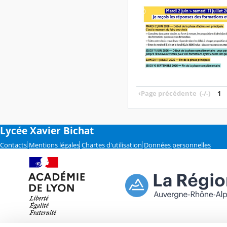
‹
Page précédente
(-/-)
1
Lycée Xavier Bichat
Contacts
Mentions légales
Chartes d'utilisation
Données personnelles