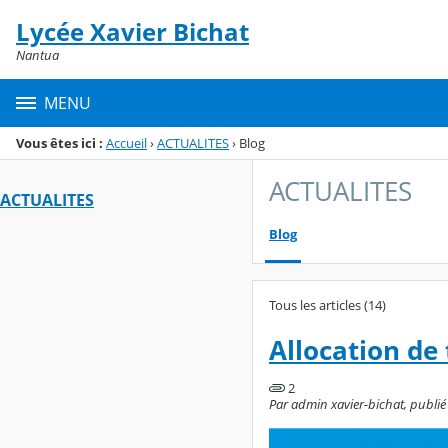
Panneau de gestion des cookies
Lycée Xavier Bichat
Menu de la rubrique
Contenu
Nantua
MENU
Vous êtes ici :
Accueil
›
ACTUALITES
›
Blog
ACTUALITES
ACTUALITES
Blog
Tous les articles (14)
Allocation de 
2
Par admin xavier-bichat, publié l